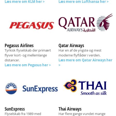
Læs mere om KLM her >
Læs mere om Lufthansa her >
Pegasus Airlines
Qatar Airways
Tyrkisk flyselskab der
primært
Har en af de yngste og mest
flyver kort- og mellemlange
moderne flyflåder i verden.
distancer.
Læs mere om Qatar Airways her
Læs mere om Pegasus her >
>
SunExpress
Thai Airways
Flyselskab fra 1989 med
Har flere gange vundet mange