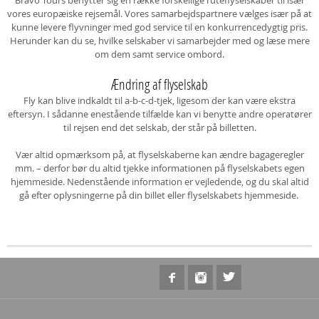
Bravo Tours benytter sig en række forskellige ruteflyselskaber til især
vores europæiske rejsemål. Vores samarbejdspartnere vælges især på at
kunne levere flyvninger med god service til en konkurrencedygtig pris.
Herunder kan du se, hvilke selskaber vi samarbejder med og læse mere
om dem samt service ombord.
Ændring af flyselskab
Fly kan blive indkaldt til a-b-c-d-tjek, ligesom der kan være ekstra
eftersyn. I sådanne enestående tilfælde kan vi benytte andre operatører
til rejsen end det selskab, der står på billetten.
Vær altid opmærksom på, at flyselskaberne kan ændre bagageregler
mm. – derfor bør du altid tjekke informationen på flyselskabets egen
hjemmeside. Nedenstående information er vejledende, og du skal altid
gå efter oplysningerne på din billet eller flyselskabets hjemmeside.