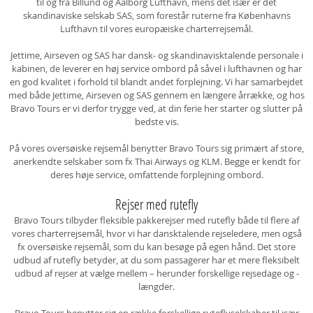
til og fra Billund og Aalborg Lufthavn, mens det især er det
skandinaviske selskab SAS, som forestår ruterne fra Københavns
Lufthavn til vores europæiske charterrejsemål.
Jettime, Airseven og SAS har dansk- og skandinavisktalende personale i
kabinen, de leverer en høj service ombord på såvel i lufthavnen og har
en god kvalitet i forhold til blandt andet forplejning. Vi har samarbejdet
med både Jettime, Airseven og SAS gennem en længere årrække, og hos
Bravo Tours er vi derfor trygge ved, at din ferie her starter og slutter på
bedste vis.
På vores oversøiske rejsemål benytter Bravo Tours sig primært af store,
anerkendte selskaber som fx Thai Airways og KLM. Begge er kendt for
deres høje service, omfattende forplejning ombord.
Rejser med rutefly
Bravo Tours tilbyder fleksible pakkerejser med rutefly både til flere af
vores charterrejsemål, hvor vi har dansktalende rejseledere, men også
fx oversøiske rejsemål, som du kan besøge på egen hånd. Det store
udbud af rutefly betyder, at du som passagerer har et mere fleksibelt
udbud af rejser at vælge mellem – herunder forskellige rejsedage og -
længder.