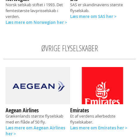
Norsk selskab stiftet i 1993. D
et
SAS er skandinaviens største
femtestørste lavprisselskab i
flyselskab.
verden.
Læs mere om SAS her >
Læs mere om Norwegian her >
ØVRIGE FLYSELSKABER
Aegean Airlines
Emirates
Grækenlands største flyselskab
Et af verdens allerbedste
med en flåde af 50 fly.
flyselskaber.
Læs mere om Aegean Airlines
Læs mere om Emirates her >
her >