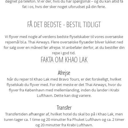
døgnet på telefon. Vi er der, hvis du har spørgsmål – og du kan altid få
fat i os, hvis der sker noget uforudset på din ferie.
FÅ DET BEDSTE - BESTIL TIDLIGT
Vi flyver med nogle af verdens bedste flyselskaber til vores oversøiske
rejsemål bl.a. Thai Airways. Flere oversøiske flysæder bliver lukket ned
for salg over en måned før afrejse. Vi anbefaler derfor, at du bestiller din
rejse i god tid.
FAKTA OM KHAO LAK
Afrejse
Når du rejser til Khao Lak med Bravo Tours, er det forskelligt, hvilket
flyselskab du flyver med. For det meste er det Thai Airways, hvor du
flyver fra København med mellemlanding, inden du lander i Krabi
Lufthavn. Dette kan dog variere.
Transfer
Transfertiden afhænger af, hvilket hotel du skal bo på i Khao Lak, men
turen tager ca. 1 time og 20 minutter fra Phuket Lufthavn og ca. 2 timer
og 20 minutter fra Krabi Lufthavn.