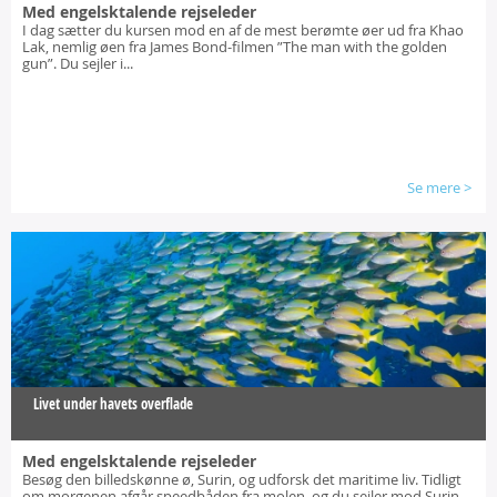
Med engelsktalende rejseleder
I dag sætter du kursen mod en af de mest berømte øer ud fra Khao
Lak, nemlig øen fra James Bond-filmen ”The man with the golden
gun”. Du sejler i...
Se mere
>
Livet under havets overflade
Med engelsktalende rejseleder
Besøg den billedskønne ø, Surin, og udforsk det maritime liv. Tidligt
om morgenen afgår speedbåden fra molen, og du sejler mod Surin.