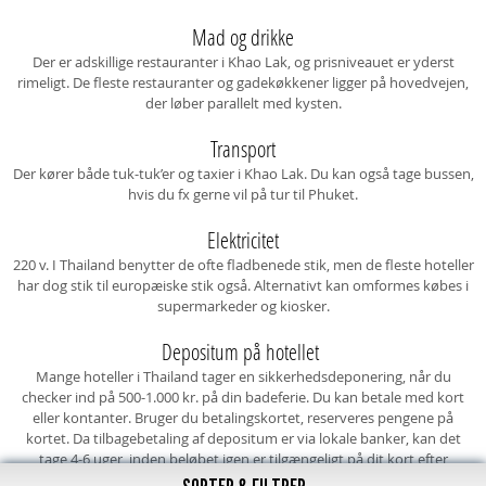
Mad og drikke
Der er adskillige restauranter i Khao Lak, og prisniveauet er yderst
rimeligt. De fleste restauranter og gadekøkkener ligger på hovedvejen,
der løber parallelt med kysten.
Transport
Der kører både tuk-tuk’er og taxier i Khao Lak. Du kan også tage bussen,
hvis du fx gerne vil på tur til Phuket.
Elektricitet
220 v. I Thailand benytter de ofte fladbenede stik, men de fleste hoteller
har dog stik til europæiske stik også. Alternativt kan omformes købes i
supermarkeder og kiosker.
Depositum på hotellet
Mange hoteller i Thailand tager en sikkerhedsdeponering, når du
checker ind på 500-1.000 kr. på din badeferie. Du kan betale med kort
eller kontanter. Bruger du betalingskortet, reserveres pengene på
kortet. Da tilbagebetaling af depositum er via lokale banker, kan det
tage 4-6 uger, inden beløbet igen er tilgængeligt på dit kort efter
hjemrejse. Betaler du med kontanter, bliver beløbet refunderet i