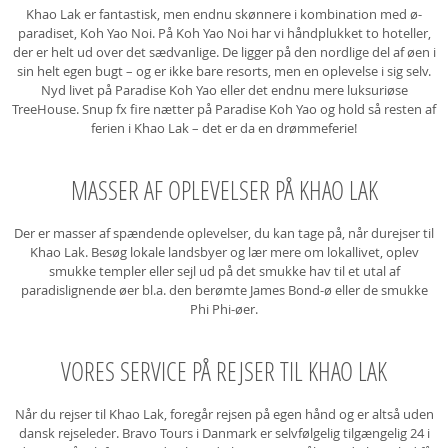
Khao Lak er fantastisk, men endnu skønnere i kombination med ø-
paradiset, Koh Yao Noi. På Koh Yao Noi har vi håndplukket to hoteller,
der er helt ud over det sædvanlige. De ligger på den nordlige del af øen i
sin helt egen bugt – og er ikke bare resorts, men en oplevelse i sig selv.
Nyd livet på Paradise Koh Yao eller det endnu mere luksuriøse
TreeHouse. Snup fx fire nætter på Paradise Koh Yao og hold så resten af
ferien i Khao Lak – det er da en drømmeferie!
MASSER AF OPLEVELSER PÅ KHAO LAK
Der er masser af spændende oplevelser, du kan tage på, når durejser til
Khao Lak. Besøg lokale landsbyer og lær mere om lokallivet, oplev
smukke templer eller sejl ud på det smukke hav til et utal af
paradislignende øer bl.a. den berømte James Bond-ø eller de smukke
Phi Phi-øer.
VORES SERVICE PÅ REJSER TIL KHAO LAK
Når du rejser til Khao Lak, foregår rejsen på egen hånd og er altså uden
dansk rejseleder. Bravo Tours i Danmark er selvfølgelig tilgængelig 24 i