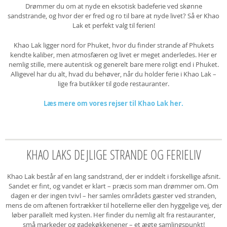
Drømmer du om at nyde en eksotisk badeferie ved skønne
sandstrande, og hvor der er fred og ro til bare at nyde livet? Så er Khao
Lak et perfekt valg til ferien!
Khao Lak ligger nord for Phuket, hvor du finder strande af Phukets
kendte kaliber, men atmosfæren og livet er meget anderledes. Her er
nemlig stille, mere autentisk og generelt bare mere roligt end i Phuket.
Alligevel har du alt, hvad du behøver, når du holder ferie i Khao Lak –
lige fra butikker til gode restauranter.
Læs mere om vores rejser til Khao Lak her.
KHAO LAKS DEJLIGE STRANDE OG FERIELIV
Khao Lak består af en lang sandstrand, der er inddelt i forskellige afsnit.
Sandet er fint, og vandet er klart – præcis som man drømmer om. Om
dagen er der ingen tvivl – her samles områdets gæster ved stranden,
mens de om aftenen fortrækker til hotellerne eller den hyggelige vej, der
løber parallelt med kysten. Her finder du nemlig alt fra restauranter,
små markeder og gadekøkkenener – et ægte samlingspunkt!