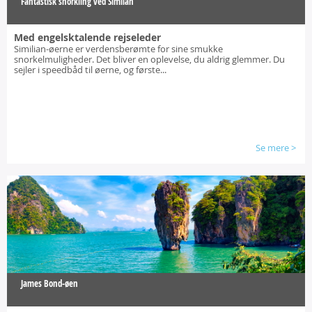
Fantastisk snorkling ved Similan
Med engelsktalende rejseleder
Similian-øerne er verdensberømte for sine smukke
snorkelmuligheder. Det bliver en oplevelse, du aldrig glemmer. Du
sejler i speedbåd til øerne, og første...
Se mere
>
James Bond-øen