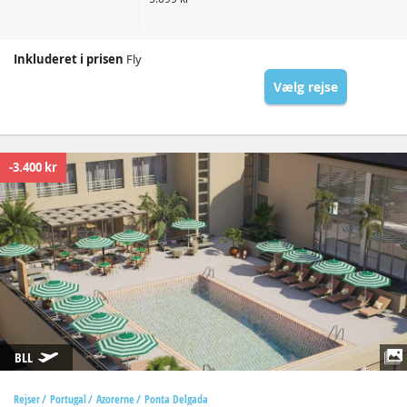
Inkluderet i prisen
Fly
Vælg rejse
-3.400 kr
BLL
Rejser
Portugal
Azorerne
Ponta Delgada