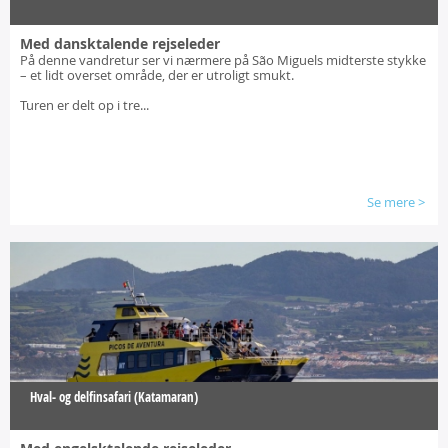
Med dansktalende rejseleder
På denne vandretur ser vi nærmere på São Miguels midterste stykke
– et lidt overset område, der er utroligt smukt.
Turen er delt op i tre...
Se mere
>
Hval- og delfinsafari (Katamaran)