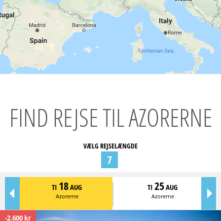
FIND REJSE TIL AZORERNE
VÆLG REJSELÆNGDE
7
18
25
TI
AUG
TI
AUG
Azorerne
Azorerne
-2.600 kr