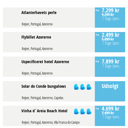
7.299 kr
Fra
Atlanterhavets perle
9.299 kr
7 Dage
/pers.
Rejser, Portugal, Azorerne
2.499 kr
Fra
Flybillet Azorerne
5.099 kr
7 Dage
/pers.
Rejser, Portugal, Azorerne
7.899 kr
Uspecificeret hotel Azorerne
Fra
7 Dage
/pers.
Rejser, Portugal, Azorerne
Udsolgt
Solar do Conde bungalows
Rejser, Portugal, Azorerne, Capelas
4.699 kr
Fra
Vinha d´Areia Beach Hotel
7.499 kr
7 Dage
/pers.
Rejser, Portugal, Azorerne, Vila Franca do Campo