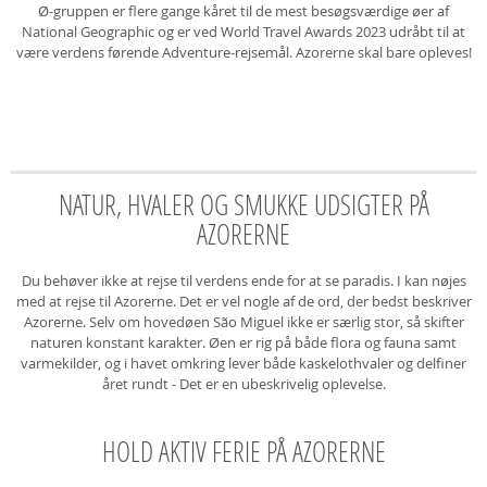
Ø-gruppen er flere gange kåret til de mest besøgsværdige øer af
National Geographic og er ved World Travel Awards 2023 udråbt til at
være verdens førende Adventure-rejsemål. Azorerne skal bare opleves!
NATUR, HVALER OG SMUKKE UDSIGTER PÅ
AZORERNE
Du behøver ikke at rejse til verdens ende for at se paradis. I kan nøjes
med at rejse til Azorerne. Det er vel nogle af de ord, der bedst beskriver
Azorerne. Selv om hovedøen São Miguel ikke er særlig stor, så skifter
naturen konstant karakter. Øen er rig på både flora og fauna samt
varmekilder, og i havet omkring lever både kaskelothvaler og delfiner
året rundt - Det er en ubeskrivelig oplevelse.
HOLD AKTIV FERIE PÅ AZORERNE