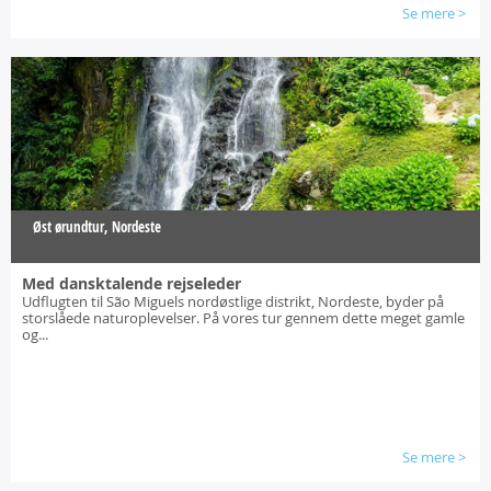
Se mere
>
Øst ørundtur, Nordeste
Med dansktalende rejseleder
Udflugten til São Miguels nordøstlige distrikt, Nordeste, byder på
storslåede naturoplevelser. På vores tur gennem dette meget gamle
og...
Se mere
>