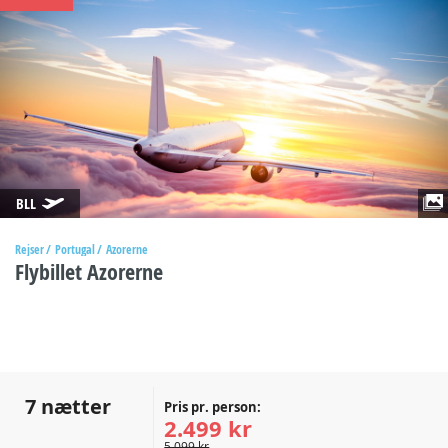
BLL
Rejser
Portugal
Azorerne
Flybillet Azorerne
7 nætter
Pris pr. person:
2.499 kr
5.099 kr