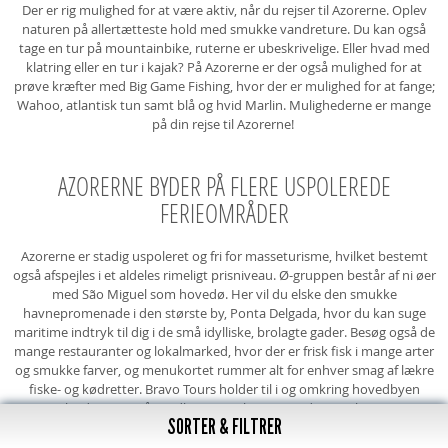
Der er rig mulighed for at være aktiv, når du rejser til Azorerne. Oplev
naturen på allertætteste hold med smukke vandreture. Du kan også
tage en tur på mountainbike, ruterne er ubeskrivelige. Eller hvad med
klatring eller en tur i kajak? På Azorerne er der også mulighed for at
prøve kræfter med Big Game Fishing, hvor der er mulighed for at fange;
Wahoo, atlantisk tun samt blå og hvid Marlin. Mulighederne er mange
på din rejse til Azorerne!
AZORERNE BYDER PÅ FLERE USPOLEREDE
FERIEOMRÅDER
Azorerne er stadig uspoleret og fri for masseturisme, hvilket bestemt
også afspejles i et aldeles rimeligt prisniveau. Ø-gruppen består af ni øer
med São Miguel som hovedø. Her vil du elske den smukke
havnepromenade i den største by, Ponta Delgada, hvor du kan suge
maritime indtryk til dig i de små idylliske, brolagte gader. Besøg også de
mange restauranter og lokalmarked, hvor der er frisk fisk i mange arter
og smukke farver, og menukortet rummer alt for enhver smag af lækre
fiske- og kødretter. Bravo Tours holder til i og omkring hovedbyen
Ponta Delgada, samt på nordkysten i Ribeira Grande, som har Azorernes
SORTER & FILTRER
bedste surferstrand. Furnas er området med mange gode vandreruter,
de autentiske varme kilder og gode hoteller.