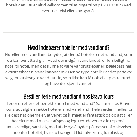
hotelsiden. Du er altid velkommen til at ringe til os på 70 10 10 77 ved
eventuel tvivl eller spørgsmål.
Hvad indebærer hoteller med vandland?
Hoteller med vandland betyder, at der på hotellet er et vandland, som
du kan benytte dig af. Hvad der indgår i vandlandet, er forskelligt fra
hotel til hotel, men det kunne fx være vandrutsjebaner, bølgebassiner,
aktivitetsbassin, vandkanoner mv. Denne type hoteller er det perfekte
valg for vaskeægte vandhunde, som ikke kan få nok af at plaske rundt
og have det sjovt i vandet.
Bestil en ferie med vandland hos Bravo Tours
Leder du efter det perfekte hotel med vandland? Så har vi hos Bravo
Tours udvalgt en række hoteller med vandland i hele verden. Fælles for
alle destinationerne er, at vejret og klimaet er fantastisk og oplagt til en
badeferie med masser af sjov og leg. Derudover er alle rejsemål
familievenlige, samtidig med at de også byder på masser af oplevelser
udenfor hotellet, hvis du trænger til lidt afveksling fra plask og