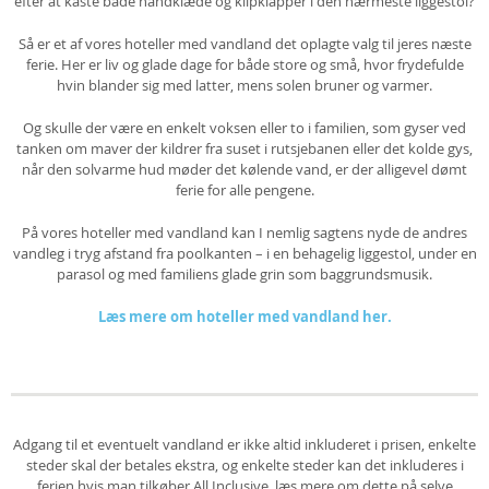
efter at kaste både håndklæde og klipklapper i den nærmeste liggestol?
Så er et af vores hoteller med vandland det oplagte valg til jeres næste
ferie. Her er liv og glade dage for både store og små, hvor frydefulde
hvin blander sig med latter, mens solen bruner og varmer.
Og skulle der være en enkelt voksen eller to i familien, som gyser ved
tanken om maver der kildrer fra suset i rutsjebanen eller det kolde gys,
når den solvarme hud møder det kølende vand, er der alligevel dømt
ferie for alle pengene.
På vores hoteller med vandland kan I nemlig sagtens nyde de andres
vandleg i tryg afstand fra poolkanten – i en behagelig liggestol, under en
parasol og med familiens glade grin som baggrundsmusik.
Læs mere om hoteller med vandland her.
Adgang til et eventuelt vandland er ikke altid inkluderet i prisen, enkelte
steder skal der betales ekstra, og enkelte steder kan det inkluderes i
ferien hvis man tilkøber All Inclusive, læs mere om dette på selve