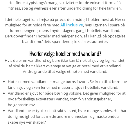
Her findes typisk også mange aktiviteter for de voksne i form af fx
fitness, spa og wellness eller aftenunderholdning for hele familien.
I det hele taget kan I rejse på præcis den måde, I holder mest af. Her er
mulighed for at holde ferie med
All Inclusive
, hvis I gerne vil spare på
lommepengene, mens I nyder dagens gang i hotellets vandland.
Derudover finder I hoteller med halvpension, så I kan gå på opdagelse
blandt områdets spændende, lokale restauranter.
Hvorfor vælge hoteller med vandland?
Hvis du er en vandhund og bare ikke kan få nok af sjov og leg i vandet,
så skal du helt sikkert overveje at vælge et hotel med et vandland.
Andre grunde til at vælge et hotel med vandland:
Hoteller med vandland er mange børns favorit. Se frem til at børnene
får en sjov og skøn ferie med masser af sjov i hotellets vandland.
Vandland er sjovt for både børn og voksne. Det giver mulighed for at
nyde forskellige aktiviteter i vandet, som fx vandrutsjebaner,
bølgebassin mv.
Vandlandene er typisk et attraktivt sted, hvor mange samles. Her har
du rig mulighed for at møde andre mennesker - og måske endda
skabe nye venskaber?