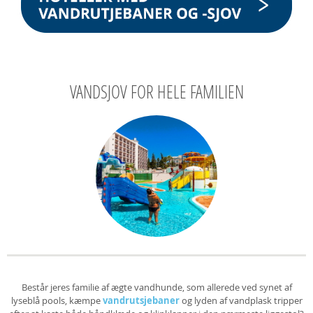
VANDSJOV FOR HELE FAMILIEN
Består jeres familie af ægte vandhunde, som allerede ved synet af
lyseblå pools, kæmpe
vandrutsjebaner
og lyden af vandplask tripper