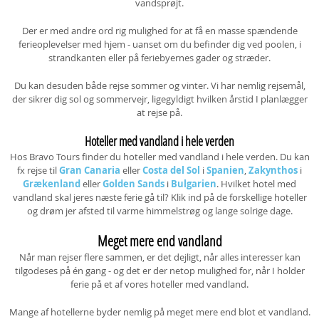
vandsprøjt.
Der er med andre ord rig mulighed for at få en masse spændende
ferieoplevelser med hjem - uanset om du befinder dig ved poolen, i
strandkanten eller på feriebyernes gader og stræder.
Du kan desuden både rejse sommer og vinter. Vi har nemlig rejsemål,
der sikrer dig sol og sommervejr, ligegyldigt hvilken årstid I planlægger
at rejse på.
Hoteller med vandland i hele verden
Hos Bravo Tours finder du hoteller med vandland i hele verden. Du kan
fx rejse til
Gran Canaria
eller
Costa del Sol
i
Spanien
,
Zakynthos
i
Grækenland
eller
Golden Sands
i
Bulgarien
. Hvilket hotel med
vandland skal jeres næste ferie gå til? Klik ind på de forskellige hoteller
og drøm jer afsted til varme himmelstrøg og lange solrige dage.
Meget mere end vandland
Når man rejser flere sammen, er det dejligt, når alles interesser kan
tilgodeses på én gang - og det er der netop mulighed for, når I holder
ferie på et af vores hoteller med vandland.
Mange af hotellerne byder nemlig på meget mere end blot et vandland.