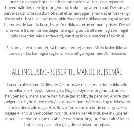
præcis de valgte hoteller. Oftest indeholder All Inclusive rejser tre
hovedmåltider; nemlig morgenmad, frokost og aftensmad. Derudover
serveres der ofte snacks i løbet af eftermiddagen, men det er forskelligt
fra hotel til hotel. All Inclusive inkluderer også drikkevarer, og på vores
hjemmeside kan du læse, hvornår drikkevarerne er med i prisen. Det vil
ofte være fra om formiddagen til engang ud på aftenen, og som regel
inkluderer det både sodavand, vand og lokale mærker af alkohol.
Selvom alt er inkluderet, så behøver en rejse med All Inclusive ikke at
være dyr. Du kan også sagtens finde billige rejser med All Inclusive.
ALL INCLUSIVE-REJSER TIL MANGE REJSEMÅL
Næsten alle rejsemål tilbyder All Inclusive-rejser, men det er ikke alle
hoteller, der tilbyder løsningen. Nogle tilbyder morgenmad, andre
halvpension, mens andre helt fravælger at tilbyde pension. Andre igen
vælger at tilbyde ferien med All Inclusive, hvor både mad og drikkevarer
er inkluderet alle dage. Hos Bravo Tours kan du finde en lang række
dejlige All Inclusive-hoteller, hvor du enten har All Inclusive inkluderet i
rejsen, eller hvor du kan tilkøbe det ved bestilling. Du finder altså let et
hotel, der passer til dig og dine ønsker for rejsen.