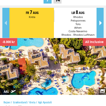
7
8
FR
AUG
LØ
AUG
Kreta
Rhodos
Peloponnes
Tolo
Athen
Costa Navarino
Rhodos - Rhodos Lufthavn
-8.000 kr
All Inclusive
AAL
Rejser
Grækenland
Kreta
Agii Apostoli