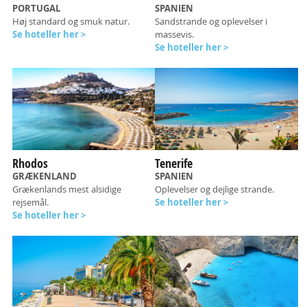
PORTUGAL
SPANIEN
Høj standard og smuk natur.
Sandstrande og oplevelser i
Se hoteller her >
massevis.
Se hoteller her >
Rhodos
Tenerife
GRÆKENLAND
SPANIEN
Grækenlands mest alsidige
Oplevelser og dejlige strande.
rejsemål.
Se hoteller her >
Se hoteller her >