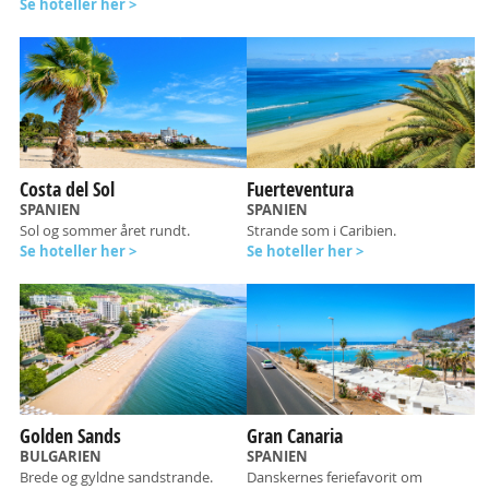
Se hoteller her >
Costa del Sol
Fuerteventura
SPANIEN
SPANIEN
Sol og sommer året rundt.
Strande som i Caribien.
Se hoteller her >
Se hoteller her >
Golden Sands
Gran Canaria
BULGARIEN
SPANIEN
Brede og gyldne sandstrande.
Danskernes feriefavorit om