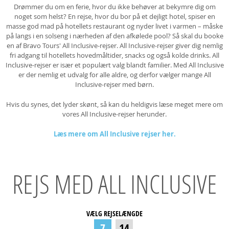
Drømmer du om en ferie, hvor du ikke behøver at bekymre dig om
noget som helst? En rejse, hvor du bor på et dejligt hotel, spiser en
masse god mad på hotellets restaurant og nyder livet i varmen – måske
på langs i en solseng i nærheden af den afkølede pool? Så skal du booke
en af Bravo Tours' All Inclusive-rejser. All Inclusive-rejser giver dig nemlig
fri adgang til hotellets hovedmåltider, snacks og også kolde drinks. All
Inclusive-rejser er især et populært valg blandt familier. Med All Inclusive
er der nemlig et udvalg for alle aldre, og derfor vælger mange All
Inclusive-rejser med børn.
Hvis du synes, det lyder skønt, så kan du heldigvis læse meget mere om
vores All Inclusive-rejser herunder.
Læs mere om All Inclusive rejser her.
REJS MED ALL INCLUSIVE
VÆLG REJSELÆNGDE
7
14