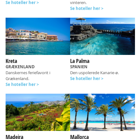
Se hoteller her >
vinteren.
Se hoteller her >
Kreta
La Palma
GRÆKENLAND
SPANIEN
Danskernes feriefavorit i
Den uspolerede Kanarie-ø.
Grækenland.
Se hoteller her >
Se hoteller her >
Madeira
Mallorca