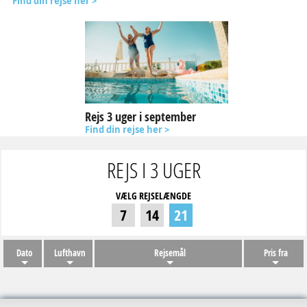
Find din rejse her >
Rejs 3 uger i september
Find din rejse her >
REJS I 3 UGER
VÆLG REJSELÆNGDE
7
14
21
Dato
Lufthavn
Rejsemål
Pris fra