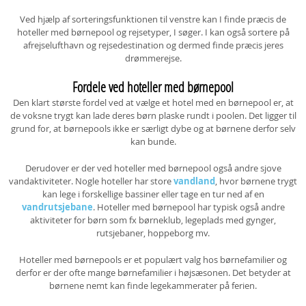
Ved hjælp af sorteringsfunktionen til venstre kan I finde præcis de
hoteller med børnepool og rejsetyper, I søger. I kan også sortere på
afrejselufthavn og rejsedestination og dermed finde præcis jeres
drømmerejse.
Fordele ved hoteller med børnepool
Den klart største fordel ved at vælge et hotel med en børnepool er, at
de voksne trygt kan lade deres børn plaske rundt i poolen. Det ligger til
grund for, at børnepools ikke er særligt dybe og at børnene derfor selv
kan bunde.
Derudover er der ved hoteller med børnepool også andre sjove
vandaktiviteter. Nogle hoteller har store
vandland
, hvor børnene trygt
kan lege i forskellige bassiner eller tage en tur ned af en
vandrutsjebane
. Hoteller med børnepool har typisk også andre
aktiviteter for børn som fx børneklub, legeplads med gynger,
rutsjebaner, hoppeborg mv.
Hoteller med børnepools er et populært valg hos børnefamilier og
derfor er der ofte mange børnefamilier i højsæsonen. Det betyder at
børnene nemt kan finde legekammerater på ferien.