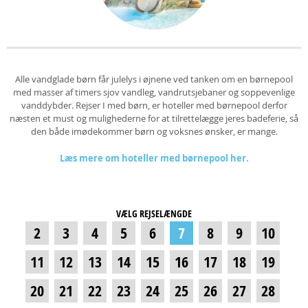
Alle vandglade børn får julelys i øjnene ved tanken om en børnepool
med masser af timers sjov vandleg, vandrutsjebaner og soppevenlige
vanddybder. Rejser I med børn, er hoteller med børnepool derfor
næsten et must og mulighederne for at tilrettelægge jeres badeferie, så
den både imødekommer børn og voksnes ønsker, er mange.
Læs mere om hoteller med børnepool her.
VÆLG REJSELÆNGDE
2
3
4
5
6
7
8
9
10
11
12
13
14
15
16
17
18
19
20
21
22
23
24
25
26
27
28