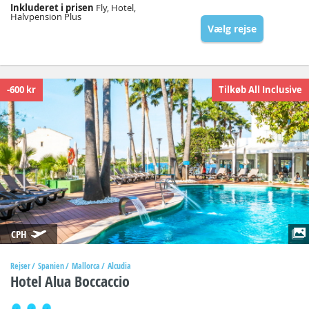
Inkluderet i prisen
Fly, Hotel,
Halvpension Plus
Vælg rejse
-600 kr
Tilkøb All Inclusive
CPH
Rejser
Spanien
Mallorca
Alcudia
Hotel Alua Boccaccio