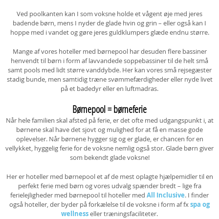
Ved poolkanten kan I som voksne holde et vågent øje med jeres
badende børn, mens I nyder de glade hvin og grin – eller også kan I
hoppe med i vandet og gøre jeres guldklumpers glæde endnu større.
Mange af vores hoteller med børnepool har desuden flere bassiner
henvendt til børn i form af lavvandede soppebassiner til de helt små
samt pools med lidt større vanddybde. Her kan vores små rejsegæster
stadig bunde, men samtidig træne svømmefærdigheder eller nyde livet
på et badedyr eller en luftmadras.
Børnepool = børneferie
Når hele familien skal afsted på ferie, er det ofte med udgangspunkt i, at
børnene skal have det sjovt og mulighed for at få en masse gode
oplevelser. Når børnene hygger sig og er glade, er chancen for en
vellykket, hyggelig ferie for de voksne nemlig også stor. Glade børn giver
som bekendt glade voksne!
Her er hoteller med børnepool et af de mest oplagte hjælpemidler til en
perfekt ferie med børn og vores udvalg spænder bredt – lige fra
ferielejligheder med børnepool til hoteller med
All Inclusive
. I finder
også hoteller, der byder på forkælelse til de voksne i form af fx
spa og
wellness
eller træningsfaciliteter.