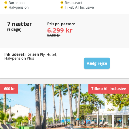
Børnepool
Restaurant
Halvpension
Tilkøb All Inclusive
7 nætter
Pris pr. person:
6.299 kr
(9 dage)
9.699 kr
Inkluderet i prisen
Fly, Hotel,
Halvpension Plus
Vælg rejse
-600 kr
Tilkøb All Inclusive