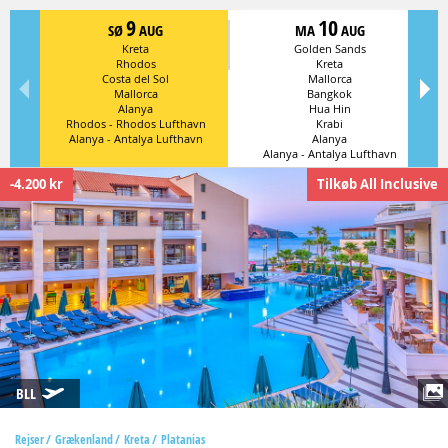
9
10
SØ
AUG
MA
AUG
Kreta
Golden Sands
Rhodos
Kreta
Costa del Sol
Mallorca
Mallorca
Bangkok
Alanya
Hua Hin
Rhodos - Rhodos Lufthavn
Krabi
Alanya - Antalya Lufthavn
Alanya
Alanya - Antalya Lufthavn
-4.200 kr
Tilkøb All Inclusive
BLL
Rejser
Grækenland
Kreta
Platanias