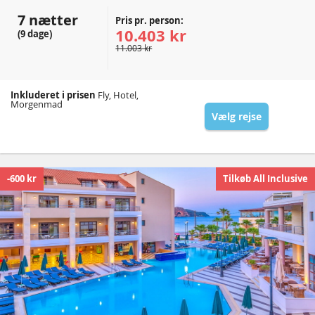
7 nætter
Pris pr. person:
10.403 kr
(9 dage)
11.003 kr
Inkluderet i prisen
Fly, Hotel,
Morgenmad
Vælg rejse
-600 kr
Tilkøb All Inclusive