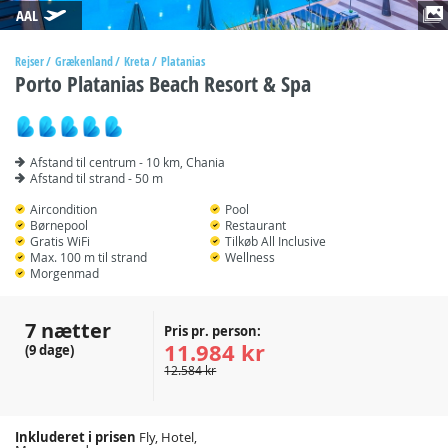
AAL
Rejser
Grækenland
Kreta
Platanias
Porto Platanias Beach Resort & Spa
Afstand til centrum - 10 km, Chania
Afstand til strand - 50 m
Aircondition
Pool
Børnepool
Restaurant
Gratis WiFi
Tilkøb All Inclusive
Max. 100 m til strand
Wellness
Morgenmad
7 nætter
Pris pr. person:
11.984 kr
(9 dage)
12.584 kr
Inkluderet i prisen
Fly, Hotel,